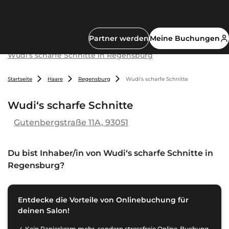
Partner werden
Meine Buchungen
Wudi‘s scharfe Schnitte in Regensburg
Startseite
Haare
Regensburg
Wudi‘s scharfe Schnitte
Wudi‘s scharfe Schnitte
Gutenbergstraße 11A, 93051
Du bist Inhaber/in von
Wudi‘s scharfe Schnitte in
Regensburg
?
Entdecke die Vorteile von Onlinebuchung für
deinen Salon!
Kein Papierkram mehr, sondern stressfreie Online-Buchung