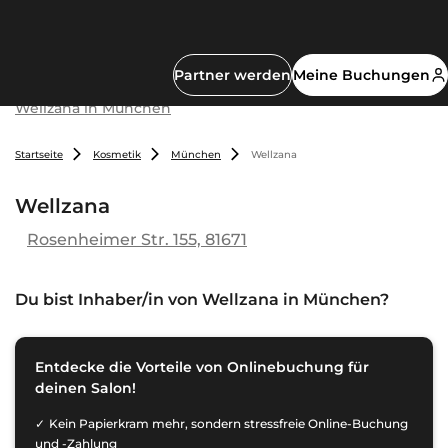
Partner werden
Meine Buchungen
Wellzana in München
Startseite
Kosmetik
München
Wellzana
Wellzana
Rosenheimer Str. 155, 81671
Du bist Inhaber/in von
Wellzana in München
?
Entdecke die Vorteile von Onlinebuchung für
deinen Salon!
Kein Papierkram mehr, sondern stressfreie Online-Buchung
und -Zahlung