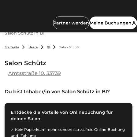
Partner werden
Meine Buchungen
Salon Schütz in BI
Startseite
Haare
BI
Salon Schütz
Salon Schütz
Amtsstraße 10, 33739
Du bist Inhaber/in von
Salon Schütz in BI
?
Entdecke die Vorteile von Onlinebuchung für
deinen Salon!
Kein Papierkram mehr, sondern stressfreie Online-Buchung
und -Zahlung