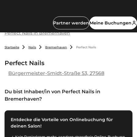
Partner werden
Meine Buchungen
Perfect Nails in Bremerhaven
Startseite
Nails
Bremerhaven
Perfect Nails
Perfect Nails
Bürgermeister-Smidt-Straße 53, 27568
Du bist Inhaber/in von
Perfect Nails in
Bremerhaven
?
Entdecke die Vorteile von Onlinebuchung für
deinen Salon!
Kein Papierkram mehr, sondern stressfreie Online-Buchung