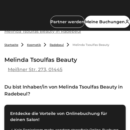
Partner werden
Meine Buchungen
Melinda Tsoulfas Beauty in Radebeul
Startseite
Kosmetik
Radebeul
Melinda Tsoulfas Beauty
Melinda Tsoulfas Beauty
Meißner Str. 273, 01445
Du bist Inhaber/in von
Melinda Tsoulfas Beauty in
Radebeul
?
Entdecke die Vorteile von Onlinebuchung für
deinen Salon!
Kein Papierkram mehr, sondern stressfreie Online-Buchung