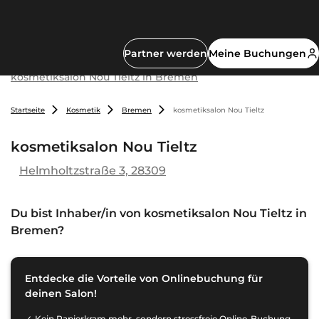
Partner werden
Meine Buchungen
kosmetiksalon Nou Tieltz in Bremen
Startseite
Kosmetik
Bremen
kosmetiksalon Nou Tieltz
kosmetiksalon Nou Tieltz
Helmholtzstraße 3, 28309
Du bist Inhaber/in von
kosmetiksalon Nou Tieltz in
Bremen
?
Entdecke die Vorteile von Onlinebuchung für
deinen Salon!
Kein Papierkram mehr, sondern stressfreie Online-Buchung