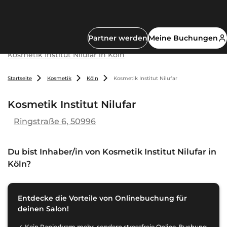
Partner werden
Meine Buchungen
Kosmetik Institut Nilufar in Köln
Startseite
Kosmetik
Köln
Kosmetik Institut Nilufar
Kosmetik Institut Nilufar
Ringstraße 6, 50996
Du bist Inhaber/in von
Kosmetik Institut Nilufar in
Köln
?
Entdecke die Vorteile von Onlinebuchung für
deinen Salon!
Kein Papierkram mehr, sondern stressfreie Online-Buchung