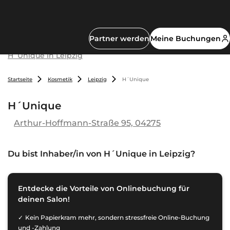
Partner werden
Meine Buchungen
H´Unique in Leipzig
Startseite
Kosmetik
Leipzig
H´Unique
H´Unique
Arthur-Hoffmann-Straße 95, 04275
Du bist Inhaber/in von
H´Unique in Leipzig
?
Entdecke die Vorteile von Onlinebuchung für
deinen Salon!
Kein Papierkram mehr, sondern stressfreie Online-Buchung
und -Zahlung