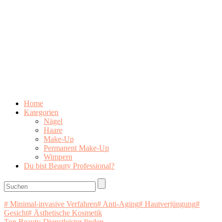
Home
Kategorien
Nägel
Haare
Make-Up
Permanent Make-Up
Wimpern
Du bist Beauty Professional?
# Minimal-invasive Verfahren
# Anti-Aging
# Hautverjüngung
#
Gesicht
# Ästhetische Kosmetik
Top Beauty-Dienstleister finden