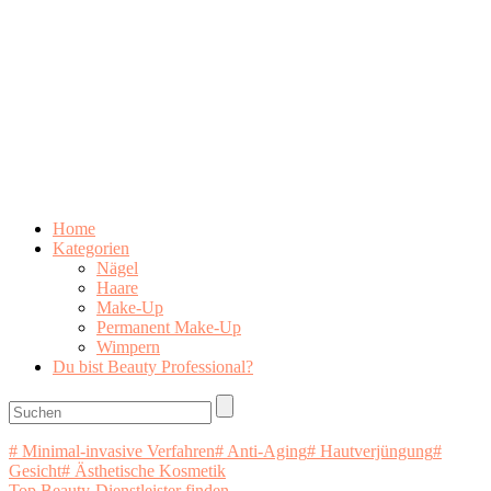
Home
Kategorien
Nägel
Haare
Make-Up
Permanent Make-Up
Wimpern
Du bist Beauty Professional?
# Minimal-invasive Verfahren
# Anti-Aging
# Hautverjüngung
#
Gesicht
# Ästhetische Kosmetik
Top Beauty-Dienstleister finden