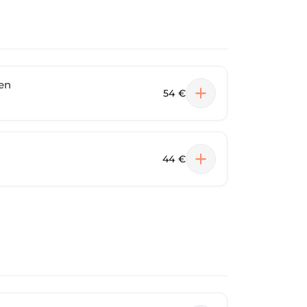
en
54 €
44 €