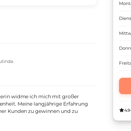
Mont
Dien
Mitt
Donn
utinda.
Freit
nerin widme ich mich mit großer
nheit. Meine langjährige Erfahrung
4.9
iner Kunden zu gewinnen und zu