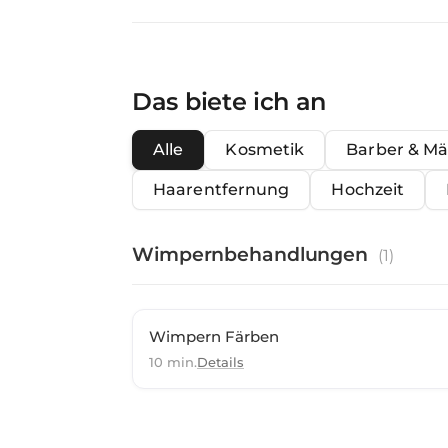
Das biete ich an
Alle
Kosmetik
Barber & M
Haarentfernung
Hochzeit
Wimpernbehandlungen
(
1
)
Wimpern Färben
10 min.
Details