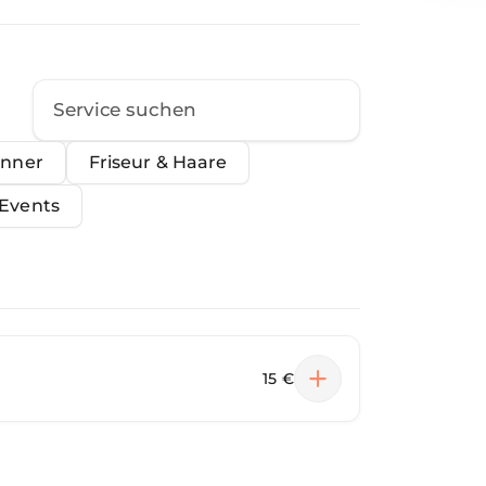
änner
Friseur & Haare
Events
15 €