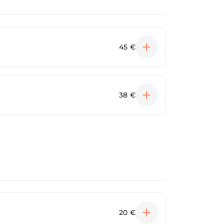
45 €
38 €
20 €