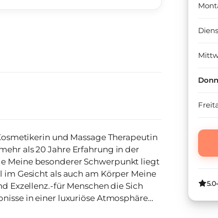
Mont
Dien
Mitt
Donn
Freit
 und Massage Therapeutin
mehr als 20 Jahre Erfahrung in der
iegt
5.0
und Exzellenz.-für Menschen die Sich
bnisse in einer luxuriöse Atmosphäre
TIK, BALANCE, EXZELLENZ.