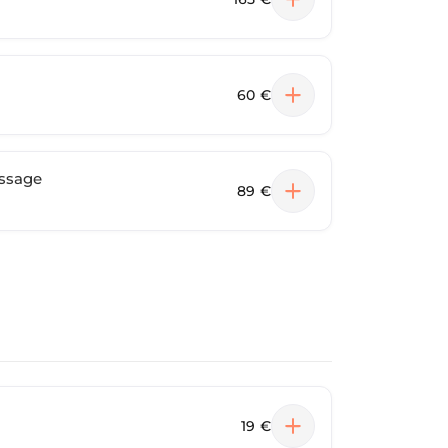
60 €
assage
89 €
19 €