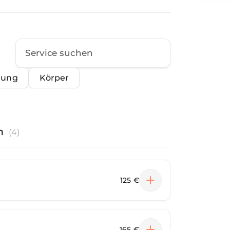
nung
Körper
n
(
4
)
125 €
165 €