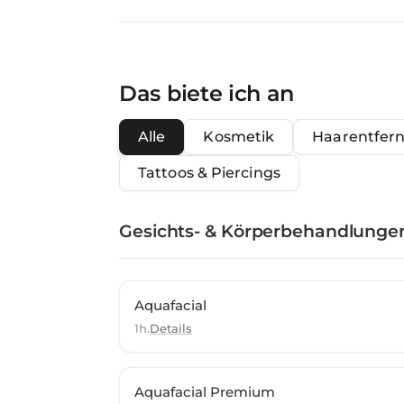
Das biete ich an
Alle
Kosmetik
Haarentfer
Tattoos & Piercings
Gesichts- & Körperbehandlunge
Aquafacial
1h.
Details
Aquafacial Premium