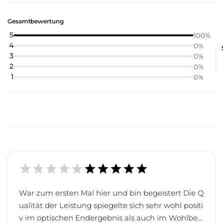
Gesamtbewertung
5
100
%
4
0
%
3
0
%
2
0
%
1
0
%
War zum ersten Mal hier und bin begeistert Die Q
ualität der Leistung spiegelte sich sehr wohl positi
v im optischen Endergebnis als auch im Wohlbefi