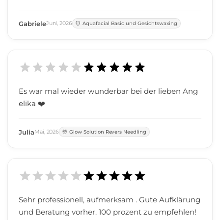
nden. Die Mitarbeiterin war super freundlich und
verstand ihr Handwerk. Werde gerne wiederkom
Gabriele
Juni
,
2026
Aquafacial Basic und Gesichtswaxing
men. Danke
Es war mal wieder wunderbar bei der lieben Ang
elika ❤️
Julia
Mai
,
2026
Glow Solution Revers Needling
Sehr professionell, aufmerksam . Gute Aufklärung
und Beratung vorher. 100 prozent zu empfehlen!