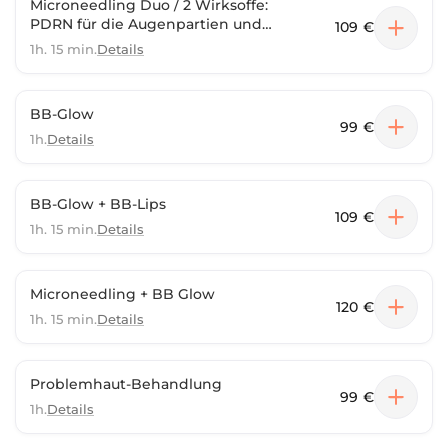
Microneedling Duo / 2 Wirksoffe:
PDRN für die Augenpartien und
109 €
einer Wirkstoff passend zu Ihrem
1h. 15 min.
Details
Hauttyp
BB-Glow
99 €
1h.
Details
BB-Glow + BB-Lips
109 €
1h. 15 min.
Details
Microneedling + BB Glow
120 €
1h. 15 min.
Details
Problemhaut-Behandlung
99 €
1h.
Details