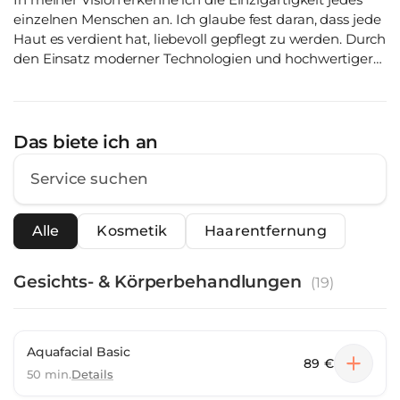
einzelnen Menschen an. Ich glaube fest daran, dass jede
Haut es verdient hat, liebevoll gepflegt zu werden. Durch
den Einsatz moderner Technologien und hochwertiger
Pflegeprodukte möchte ich Sie dabei unterstützen, Ihre
Haut zu verwöhnen. Mein Ziel ist es, dass Sie sich in Ihrer
Haut wohl und schön fühlen. Vereinbaren Sie gleich
einen Termin. Ich mache Sie schön.
Das biete ich an
Alle
Kosmetik
Haarentfernung
Gesichts- & Körperbehandlungen
(
19
)
Aquafacial Basic
89 €
50 min.
Details