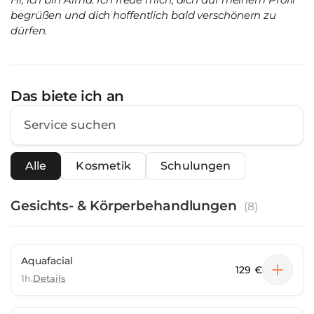
begrüßen und dich hoffentlich bald verschönern zu
dürfen.
Das biete ich an
Alle
Kosmetik
Schulungen
Gesichts- & Körperbehandlungen
(
8
)
Aquafacial
129 €
1h.
Details