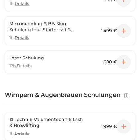
1h.
Details
Microneedling & BB Skin
Schulung Inkl. Starter set &
1.499 €
Maschine
1h.
Details
Laser Schulung
600 €
12h.
Details
Wimpern & Augenbrauen Schulungen
(
1
)
1:1 Technik Volumentechnik Lash
& Browlifting
1.999 €
1h.
Details