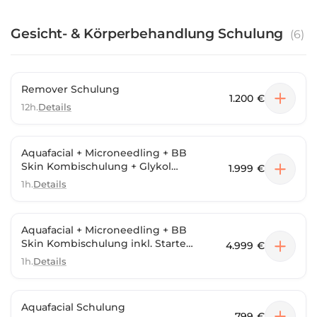
Gesicht- & Körperbehandlung Schulung
(
6
)
Remover Schulung
1.200 €
12h.
Details
Aquafacial + Microneedling + BB
Skin Kombischulung + Glykol
1.999 €
Peeling inkl. Starter set &
1h.
Details
Maschine
Aquafacial + Microneedling + BB
Skin Kombischulung inkl. Starter
4.999 €
set & Maschine und Aquafacial
1h.
Details
gerät
Aquafacial Schulung
799 €