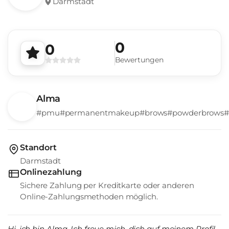
Darmstadt
0
0
Bewertungen
Alma
#pmu#permanentmakeup#brows#powderbrows#ombr
Standort
Darmstadt
Onlinezahlung
Sichere Zahlung per Kreditkarte oder anderen
Online-Zahlungsmethoden möglich.
Hi, ich bin Alma. Ich freue mich, dich auf meinem Profil