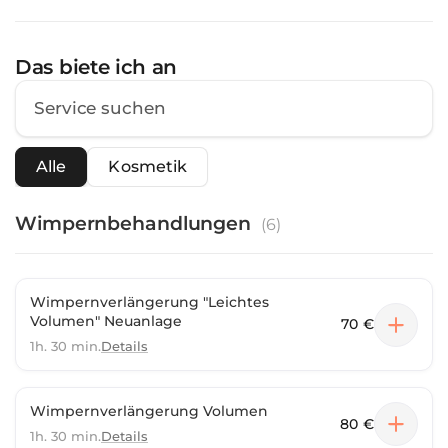
Das biete ich an
Alle
Kosmetik
Wimpernbehandlungen
(
6
)
Wimpernverlängerung "Leichtes
Volumen" Neuanlage
70 €
1h. 30 min.
Details
Wimpernverlängerung Volumen
80 €
1h. 30 min.
Details