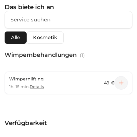
Das biete ich an
Alle
Kosmetik
Wimpernbehandlungen
(
1
)
Wimpernlifting
49 €
1h. 15 min.
Details
Verfügbarkeit