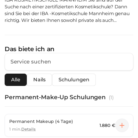
Suche nach einer zertifizierten Kosmetikschule? Dann
sind Sie bei der IBA -Kosmetikschule Mannheim genau
richtig. Wir bieten Ihnen sowohl private als auch
geförderte (Bildungsgutschein) Schulungen. Bereits
über 2.300 Schülerinnen und Schüler nutzten bisher
unser Bildungsangebote für ihren weiteren Erfolg.
Besuchen auch Sie unsere Kosmetikfachschule und
Das biete ich an
starten Sie mit einer auf Sie abgestimmten
Kosmetikausbildung oder weiteren Aufbaukursen in der
Kosmetik durch!
Alle
Nails
Schulungen
Permanent-Make-Up Schulungen
(
1
)
Permanent Makeup (4 Tage)
1.880 €
1 min.
Details