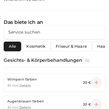
Das biete ich an
Alle
Kosmetik
Friseur & Haare
Haare
Gesichts- & Körperbehandlungen
(
6
)
Wimpern färben
20 €
30 min.
Details
Augenbrauen färben
20 €
30 min.
Details