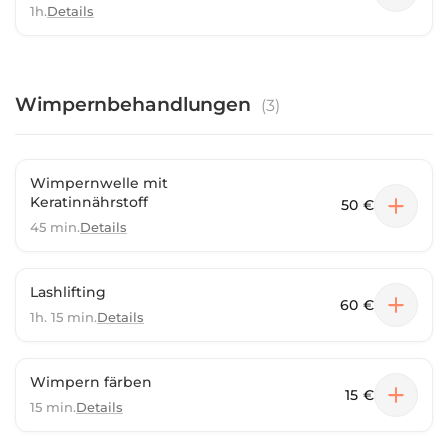
Aging-Behandlung und erlebe den Unterschied!
1h.
Details
Kontaktiere mich einfach via WhatsApp: Kathrin 0177
891 68 19
Wimpernbehandlungen
(
3
)
Wimpernwelle mit
Keratinnährstoff
50 €
45 min.
Details
Lashlifting
60 €
1h. 15 min.
Details
Wimpern färben
15 €
15 min.
Details