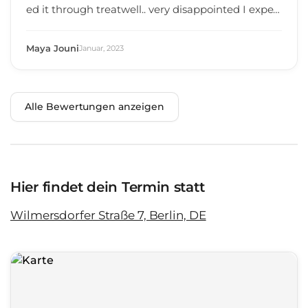
ed it through treatwell.. very disappointed I expec
ted atleast a discount but she didn’t even care.. ve
ry commercial
Maya Jouni
Januar
,
2023
Alle Bewertungen anzeigen
Hier findet dein Termin statt
Wilmersdorfer Straße 7, Berlin, DE