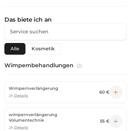
Das biete ich an
Alle
Kosmetik
Wimpernbehandlungen
(
2
)
Wimpernverlängerung
60 €
2h.
Details
wimpernverlängerung
Volumentechnik
55 €
2h.
Details