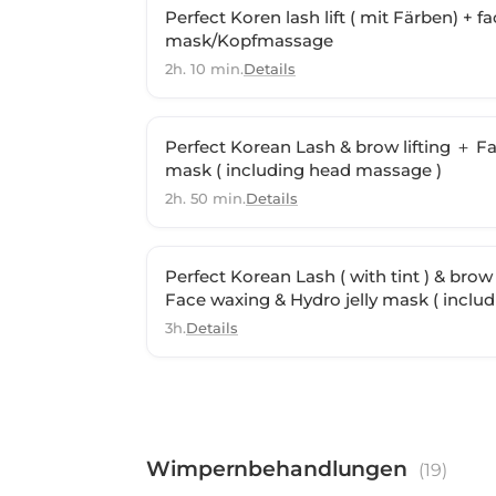
Perfect Koren lash lift ( mit Färben) + fa
mask/Kopfmassage
2h. 10 min.
Details
Perfect Korean Lash & brow lifting ＋ Fa
mask ( including head massage )
2h. 50 min.
Details
Perfect Korean Lash ( with tint ) & brow l
Face waxing & Hydro jelly mask ( inclu
3h.
Details
Wimpernbehandlungen
(
19
)