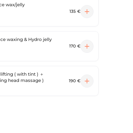
ce wax/jelly
135 €
ce waxing & Hydro jelly
170 €
ifting ( with tint ) ＋
ding head massage )
190 €