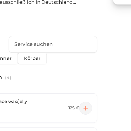
 ausschließlich in Deutschland
orge in einer entspannten Atmosphäre
 darauf, Sie
am Ihren perfekten Look zu kreieren!
änner
Körper
n
(
4
)
ace wax/jelly
125 €