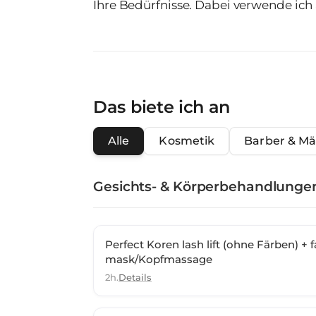
Ihre Bedürfnisse. Dabei verwende ich
zertifizierte, sichere Produkte und s
für ein behutsames, professionelles Erlebnis. Ich freue mich
persönlich zu verwöhnen und gemeins
Das biete ich an
Alle
Kosmetik
Barber & M
Gesichts- & Körperbehandlunge
Perfect Koren lash lift (ohne Färben) + f
mask/Kopfmassage
2h.
Details