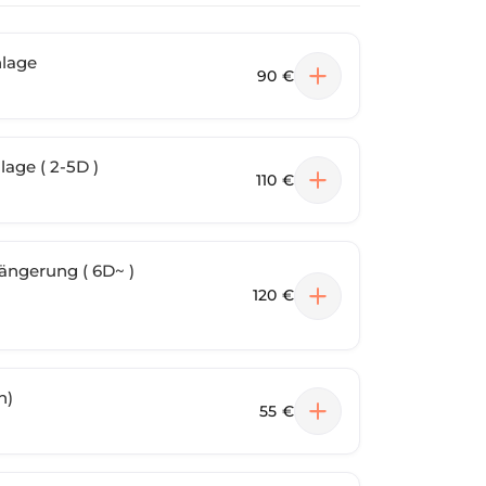
nlage
90 €
ge ( 2-5D )
110 €
ngerung ( 6D~ )
120 €
n)
55 €