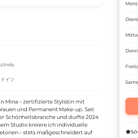
Mont
Dien
Mitt
Donn
utinda.
Freit
ルク ドイツ
Sams
Mina – zertifizierte Stylistin mit
brauen und Permanent Make-up. Seit
der Schönheitsbranche und durfte 2024
5.0
 betonen – stets maßgeschneidert auf