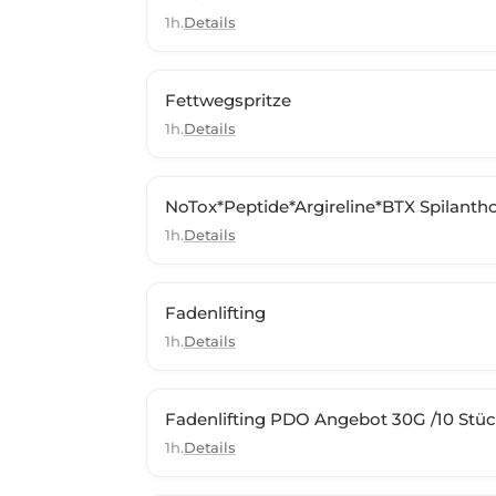
1h.
Details
Fettwegspritze
1h.
Details
NoTox*Peptide*Argireline*BTX Spilanthol
1h.
Details
Fadenlifting
1h.
Details
Fadenlifting PDO Angebot 30G /10 Stü
1h.
Details