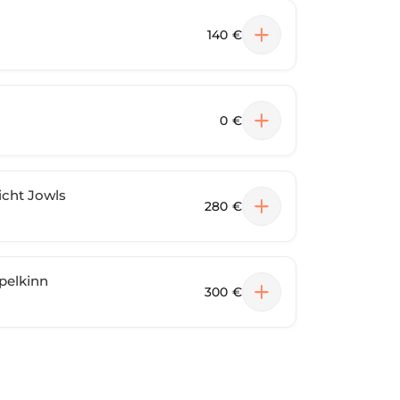
140 €
0 €
cht Jowls
280 €
pelkinn
300 €