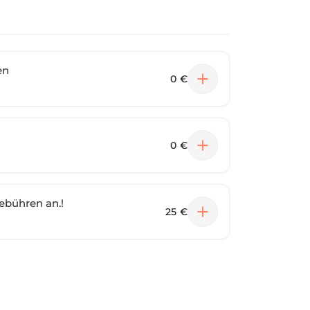
en
0 €
0 €
Gebühren an.!
25 €