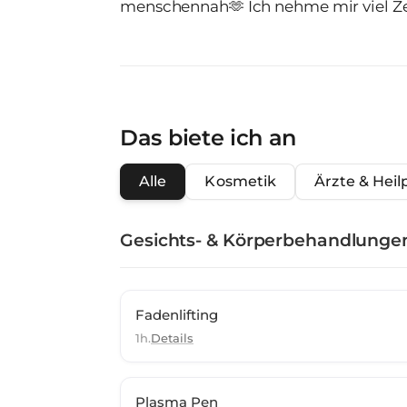
menschennah🫶 Ich nehme mir viel Ze
Vorstellungen kennen zu lernen und I
Atmosphäre ein personalisiertes Beh
Schwerpunkt 💉medizinisch ästhetische Behandlun
unverbindliches persönliches Beratu
Das biete ich an
Alle
Kosmetik
Ärzte & Heil
Gesichts- & Körperbehandlunge
Fadenlifting
1h.
Details
Plasma Pen