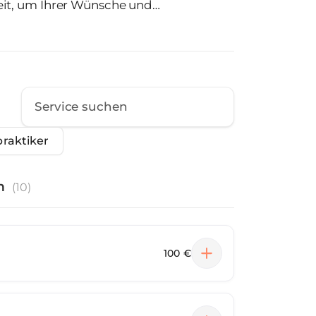
it, um Ihrer Wünsche und
hnen in entspannter und diskreter
andlungskonzept zu entwerfen.
gen Vereinbaren Sie Ihr
ngsgespräch. HP Marion Funk
praktiker
n
(
10
)
100 €