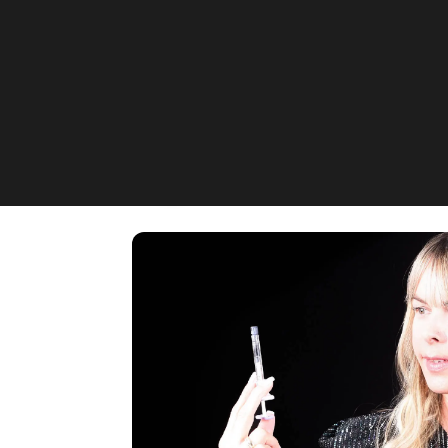
EstheticSkin
Am Hollstein 51, Sontra, DE