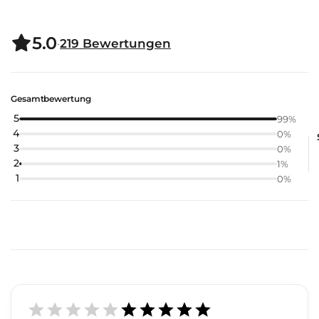
5.0
·
219
Bewertungen
Gesamtbewertung
5
99
%
4
0
%
3
0
%
2
1
%
1
0
%