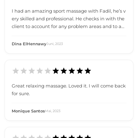
I had an amazing sport massage with Fadil, he’s v
ery skilled and professional. He checks in with the
client to account for any problem areas and to acc
ount for pressure strength. The team is very friend
ly and professional and was able to accommodate
Dina ElHennawy
Juni
,
2023
a last minute reservation. Was definitely the right
start to my weekend and will be one of their regul
ar clients!
Great relaxing massage. Loved it. I will come back
for sure.
Monique Santos
Mai
,
2023