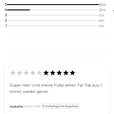
5
80
%
4
20
%
3
0
%
2
0
%
1
0
%
Super nett. Und meine Füße sehen Tip Top aus. I
mmer wieder gerne.
Isabelle
August
,
2026
Fußpflege mit Nagellack