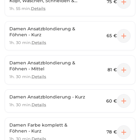
Kopf, Waschen, Schneiden &
75 €
selber Föhnen
1h. 55 min.
Details
Damen Ansatzblondierung &
Föhnen - Kurz
65 €
1h. 30 min.
Details
Damen Ansatzblondierung &
Föhnen - Mittel
81 €
1h. 30 min.
Details
Damen Ansatzblondierung - Kurz
60 €
1h. 30 min.
Details
Damen Farbe komplett &
Föhnen - Kurz
78 €
1h. 30 min.
Details