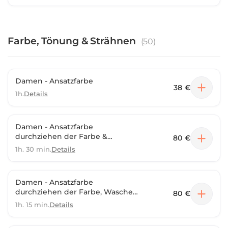
Farbe, Tönung & Strähnen
(
50
)
Damen - Ansatzfarbe
38 €
1h.
Details
Damen - Ansatzfarbe
durchziehen der Farbe &
80 €
Neuschnitt
1h. 30 min.
Details
Damen - Ansatzfarbe
durchziehen der Farbe, Waschen,
80 €
Schneiden & selber Föhnen
1h. 15 min.
Details