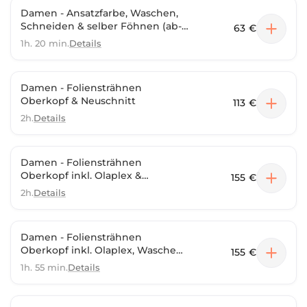
Damen - Ansatzfarbe, Waschen,
Schneiden & selber Föhnen (ab-
63 €
Preis)
1h. 20 min.
Details
Damen - Foliensträhnen
Oberkopf & Neuschnitt
113 €
2h.
Details
Damen - Foliensträhnen
Oberkopf inkl. Olaplex &
155 €
Neuschnitt
2h.
Details
Damen - Foliensträhnen
Oberkopf inkl. Olaplex, Waschen,
155 €
Schneiden & selber Föhnen
1h. 55 min.
Details