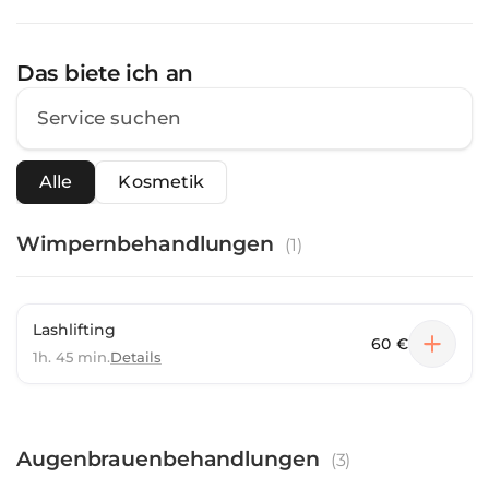
Das biete ich an
Alle
Kosmetik
Wimpernbehandlungen
(
1
)
Lashlifting
60 €
1h. 45 min.
Details
Augenbrauenbehandlungen
(
3
)