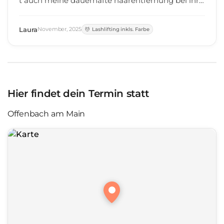
t auch meine dauerhafte haarentfernung bei ihr z
u buchen 🥰
Laura
November
,
2025
Lashlifting inkls. Farbe
Hier findet dein Termin statt
Offenbach am Main