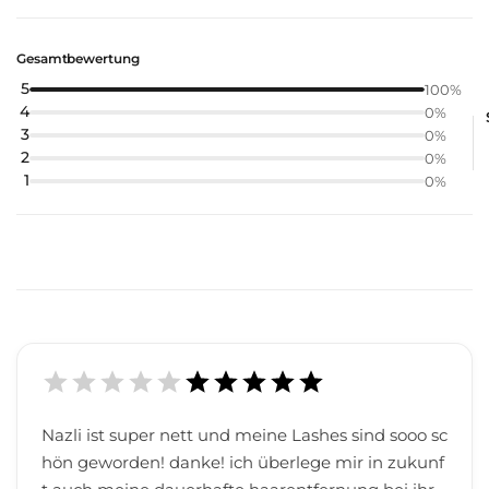
Gesamtbewertung
5
100
%
4
0
%
3
0
%
2
0
%
1
0
%
Nazli ist super nett und meine Lashes sind sooo sc
hön geworden! danke! ich überlege mir in zukunf