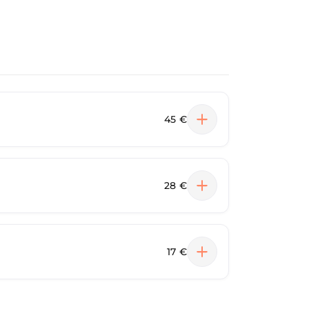
45 €
28 €
17 €