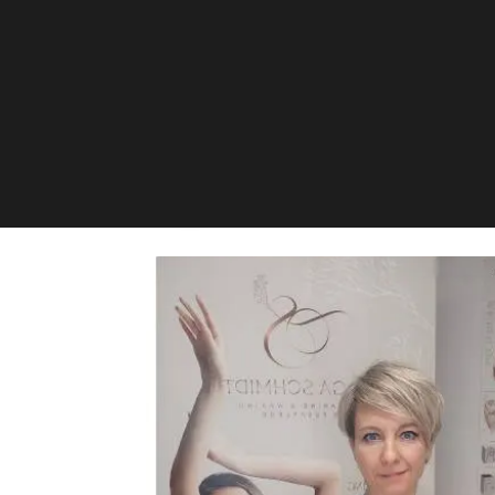
Waxing& Sugarin
Werreaue 12, Detmold, DE