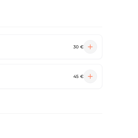
30 €
45 €