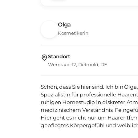
Olga
Kosmetikerin
Standort
Werreaue 12, Detmold, DE
Schön, dass Sie hier sind. Ich bin Olga, gelernte Krankenschwester und
Spezialistin für professionelle Haarentfern
ruhigen Homestudio in diskreter Atm
medizinischem Verständnis, Feingef
Hier geht es nicht nur um Haarentfer
gepflegtes Körpergefühl und weiblich
ab 40 vertrauen mir, weil ich die kö