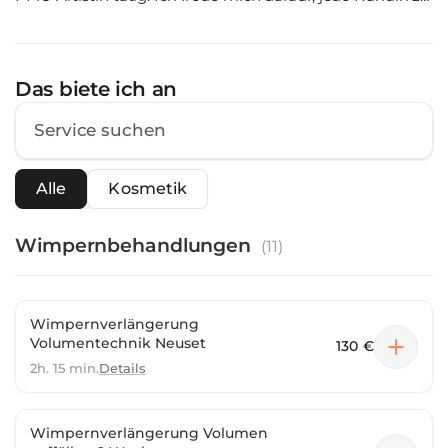
begrüßen und ihr ein individuelles und erstklassiges
Ergebnis zu bieten.
Das biete ich an
Alle
Kosmetik
Wimpernbehandlungen
(
11
)
Wimpernverlängerung
Volumentechnik Neuset
130 €
2h. 15 min.
Details
Wimpernverlängerung Volumen