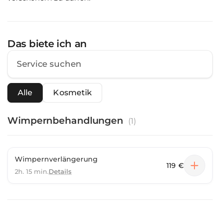
Das biete ich an
Alle
Kosmetik
Wimpernbehandlungen
(
1
)
Wimpernverlängerung
119 €
2h. 15 min.
Details