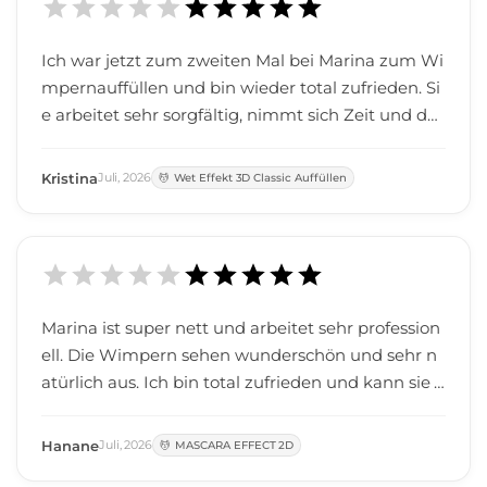
Ich war jetzt zum zweiten Mal bei Marina zum Wi
mpernauffüllen und bin wieder total zufrieden. Si
e arbeitet sehr sorgfältig, nimmt sich Zeit und das
Ergebnis sieht jedes Mal wunderschön aus. Die W
impern halten super und sehen trotzdem natürlic
Kristina
Juli
,
2026
Wet Effekt 3D Classic Auffüllen
h aus. Außerdem ist Marina sehr freundlich und s
orgt dafür, dass man sich wohlfühlt. Ich komme a
uf jeden Fall wieder und kann sie von Herzen weit
erempfehlen!
Marina ist super nett und arbeitet sehr profession
ell. Die Wimpern sehen wunderschön und sehr n
atürlich aus. Ich bin total zufrieden und kann sie j
edem von Herzen weiterempfehlen!
Hanane
Juli
,
2026
MASCARA EFFECT 2D