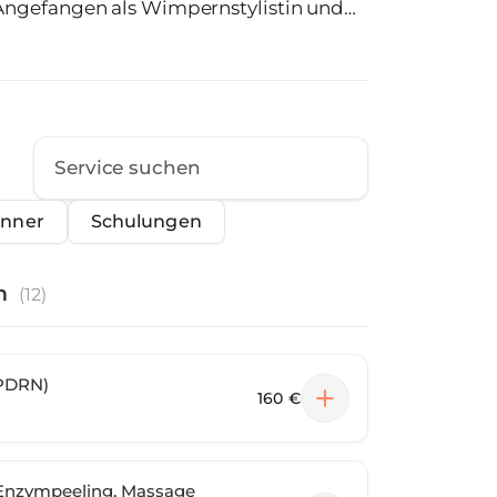
Angefangen als Wimpernstylistin und
nt Make-Up Artistin. 2019 habe ich die 3
schen Fachangestellten erfolgreich
d nehme an vielen innovativen Kursen
änner
Schulungen
n
(
12
)
(PDRN)
160 €
, Enzympeeling, Massage