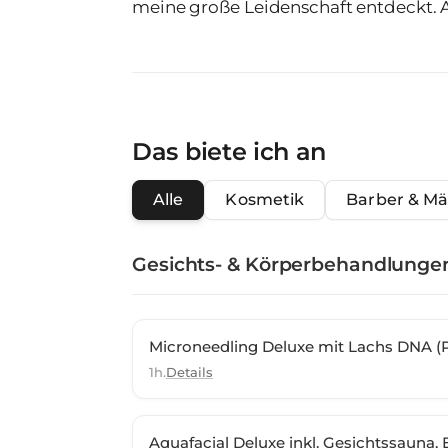
meine große Leidenschaft entdeckt. 
im April 2021 auch als stolze Permane
jährige Ausbildung zur zahnmedizini
abgeschlossen. 2025 habe ich mich zur Skin Expertin weiter entwickelt.
Zudem bilde ich mich stets weiter un
und Weiterbildungen teil.
Das biete ich an
Alle
Kosmetik
Barber & M
Gesichts- & Körperbehandlunge
Microneedling Deluxe mit Lachs DNA 
1h.
Details
Aquafacial Deluxe inkl. Gesichtssauna