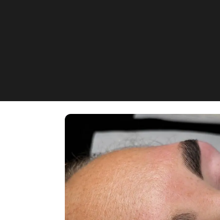
Celina Valenta K
Luitpoldstraße 14, Hohenbru