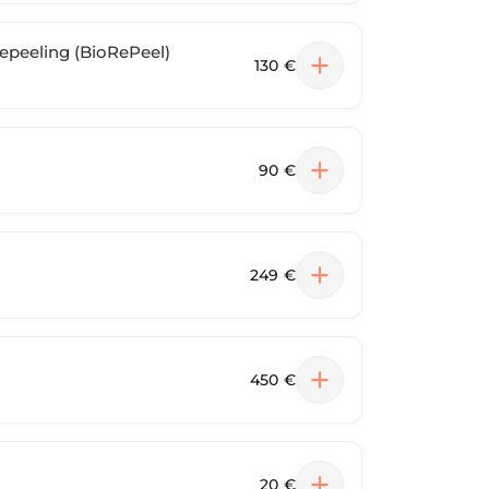
epeeling (BioRePeel)
130 €
90 €
249 €
450 €
20 €