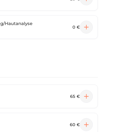
g/Hautanalyse
0 €
65 €
60 €