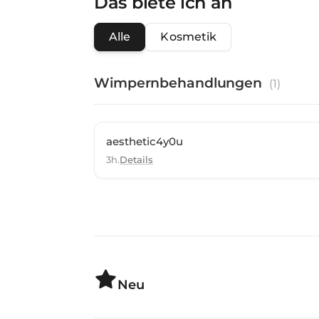
Das biete ich an
Alle
Kosmetik
Wimpernbehandlungen
(
1
)
aesthetic4y0u
3h.
Details
Neu