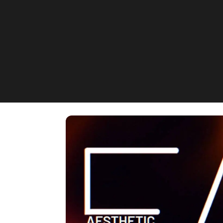
Aesthetic4y0u
Saarbrücken