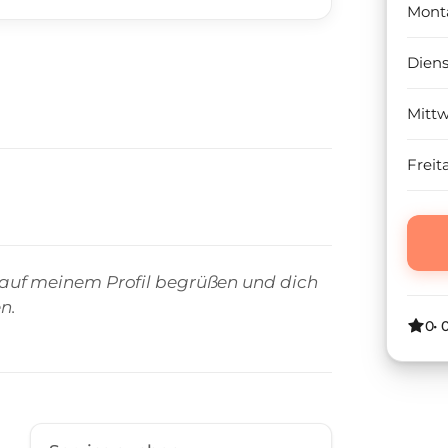
Mont
Dien
Mitt
Freit
ich auf meinem Profil begrüßen und dich
n.
0
•