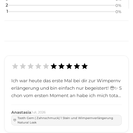
2
0
%
1
0
%
Ich war heute das erste Mal bei dir zur Wimpernv
erlängerung und bin einfach nur begeistert! 🥹✨ S
chon vom ersten Moment an habe ich mich total
wohlgefühlt. Du bist unglaublich lieb, herzlich un
d fürsorglich. Während der gesamten Behandlun
Anastasia
Juli
,
2026
g hast du immer wieder nachgefragt, ob es mir g
Tooth Gem ( Zahnschmuck) 1 Stein und Wimpernverlängerung
Natural Look
ut geht, und jede meiner Fragen geduldig beant
wortet. Man merkt sofort, dass dir das Wohl deine