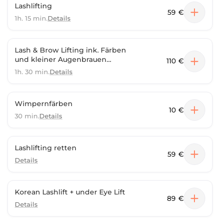
Lashlifting
59 €
1h. 15 min.
Details
Lash & Brow Lifting ink. Färben
und kleiner Augenbrauen
110 €
Korrektur
1h. 30 min.
Details
Wimpernfärben
10 €
30 min.
Details
Lashlifting retten
59 €
Details
Korean Lashlift + under Eye Lift
89 €
Details