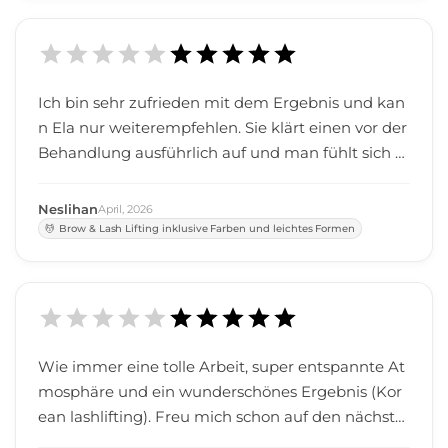
r Kundinnen wirklich am Herzen liegt. Besonders
positiv ist mir auch aufgefallen, wie viel Wert du a
uf Sauberkeit und Hygiene legst – alles war orden
tlich, gepflegt und professionell. Das hat mir ein s
Ich bin sehr zufrieden mit dem Ergebnis und kan
ehr gutes Gefühl gegeben. Mit dem Ergebnis bin i
n Ela nur weiterempfehlen. Sie klärt einen vor der
ch mehr als zufrieden, meine Wimpern sehen wu
Behandlung ausführlich auf und man fühlt sich s
nderschön aus! Ich komme auf jeden Fall wieder
uper aufgehoben. ☺️
und kann dich von Herzen weiterempfehlen. Viel
Neslihan
April
,
2026
en Dank für die tolle Erfahrung! ❤️
Brow & Lash Lifting inklusive Farben und leichtes Formen
Wie immer eine tolle Arbeit, super entspannte At
mosphäre und ein wunderschönes Ergebnis (Kor
ean lashlifting). Freu mich schon auf den nächste
n Termin :)