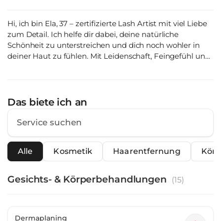
Hi, ich bin Ela, 37 – zertifizierte Lash Artist mit viel Liebe
zum Detail. Ich helfe dir dabei, deine natürliche
Schönheit zu unterstreichen und dich noch wohler in
deiner Haut zu fühlen. Mit Leidenschaft, Feingefühl und
einem sicheren Blick für Ästhetik zaubere ich
individuelle Wimpernlooks – von natürlich bis
glamourös. Ich freue mich darauf, dich strahlend zu
machen! ✨💖
Das biete ich an
Alle
Kosmetik
Haarentfernung
Körp
Gesichts- & Körperbehandlungen
(
15
)
Dermaplaning