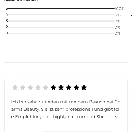
Gesamtbewertung
5
100
%
4
0
%
3
0
%
2
0
%
1
0
%
Ich bin sehr zufrieden mit meinem Besuch bei Ch
arms Beauty. Sie ist sehr professionell und gibt toll
e Empfehlungen. I highly recommend Shene if yo
u want a great treatment with a reasonable price.
Immer wieder.