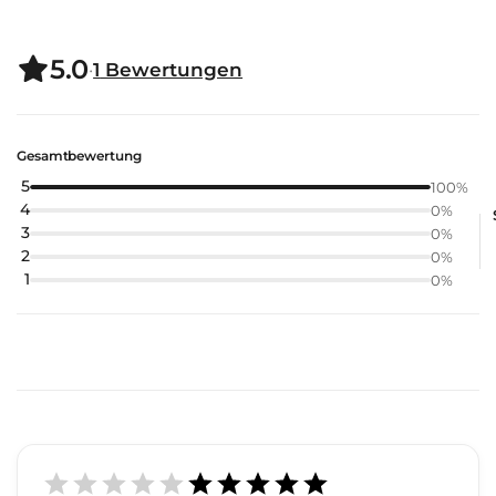
5.0
·
1
Bewertungen
Gesamtbewertung
5
100
%
4
0
%
3
0
%
2
0
%
1
0
%