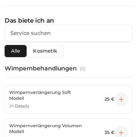
Das biete ich an
Alle
Kosmetik
Wimpernbehandlungen
(
5
)
Wimpernverlängerung Soft
Modell
25 €
2h.
Details
Wimpernverlängerung Volumen
Modell
35 €