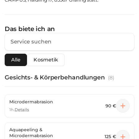
Das biete ich an
Alle
Kosmetik
Gesichts- & Körperbehandlungen
(
8
)
Microdermabrasion
90 €
1h.
Details
Aquapeeling &
Microdermabrasion
125 €