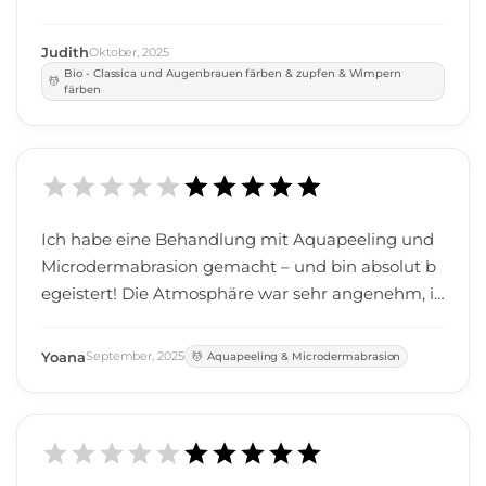
Judith
Oktober
,
2025
Bio - Classica und Augenbrauen färben & zupfen & Wimpern
färben
Ich habe eine Behandlung mit Aquapeeling und
Microdermabrasion gemacht – und bin absolut b
egeistert! Die Atmosphäre war sehr angenehm, ic
h habe mich rundum wohlgefühlt. Meine Haut fü
hlt sich nach der Behandlung super frisch, glatt u
Yoana
September
,
2025
Aquapeeling & Microdermabrasion
nd gepflegt an. Alles war professionell und zugleic
h entspannt, sodass ich mich komplett fallen lass
en konnte. Ich fühle mich wunderschön und freu
e mich schon auf meinen nächsten Termin. Absol
ute Empfehlung! 🌸✨