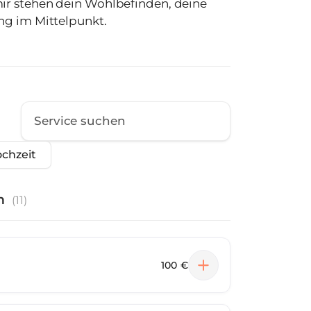
ir stehen dein Wohlbefinden, deine
ng im Mittelpunkt.
chzeit
n
(
11
)
100 €