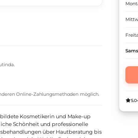
Mont
Mitt
Freit
Sams
utinda.
 anderen Online-Zahlungsmethoden möglich.
5.0
sgebildete Kosmetikerin und Make-up
tliche Schönheit und professionelle
htsbehandlungen über Hautberatung bis