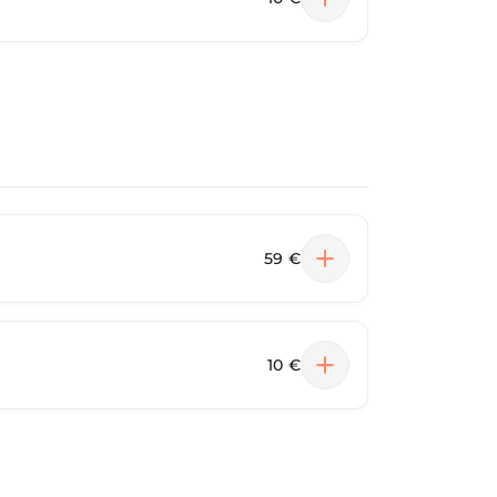
59 €
10 €