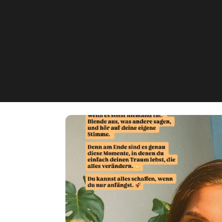
Angelique Skin & 
Averbruchstr 81, Dinslaken, D