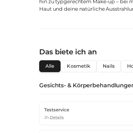
hin zu typgerechtem Make-up – bei m
Haut und deine natürliche Ausstrahlu
Das biete ich an
Alle
Kosmetik
Nails
Ho
Gesichts- & Körperbehandlunge
Testservice
2h.
Details