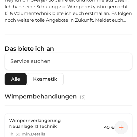
Ich habe eine Schulung zur Wimpernstylistin gemacht.
1:1 & Volumentechnik biete ich euch erstmal an. Es folgen
noch weitere tolle Angebote in Zukunft. Meldet euch
einfach und macht euch ein eigenes Bild von meiner
Arbeit 🥰 ich freue mich!
Das biete ich an
Alle
Kosmetik
Wimpernbehandlungen
(
3
)
Wimpernverlängerung
Neuanlage 1:1 Technik
40 €
1h. 30 min.
Details