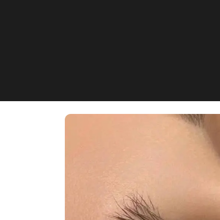
_nataaesthetic
Herdecke