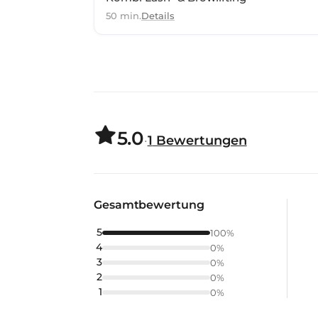
50 min.
Details
5.0
·
1
Bewertungen
Gesamtbewertung
5
100
%
4
0
%
3
0
%
2
0
%
1
0
%