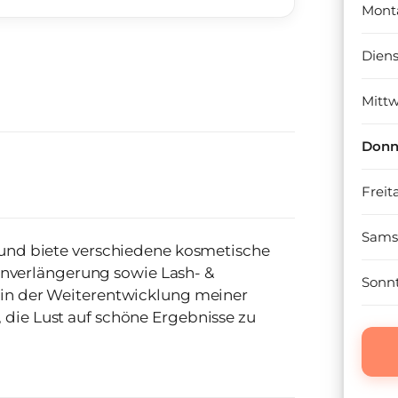
Mont
Dien
Mitt
Donn
Freit
Sams
n und biete verschiedene kosmetische
verlängerung sowie Lash- &
Sonn
h in der Weiterentwicklung meiner
 die Lust auf schöne Ergebnisse zu