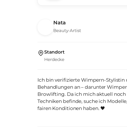
Nata
Beauty-Artist
Standort
Herdecke
Ich bin verifizierte Wimpern-Stylisti
Behandlungen an – darunter Wimpern
Browlifting. Da ich mich aktuell noc
Techniken befinde, suche ich Modelle,
fairen Konditionen haben. 🖤