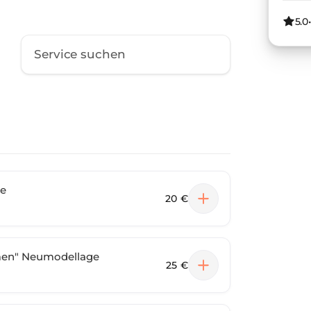
5.0
ge
20 €
men" Neumodellage
25 €