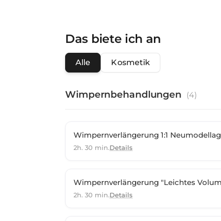
Das biete ich an
Alle
Kosmetik
Wimpernbehandlungen
(
4
)
Wimpernverlängerung 1:1 Neumodella
2h. 30 min.
Details
Wimpernverlängerung "Leichtes Volu
2h. 30 min.
Details