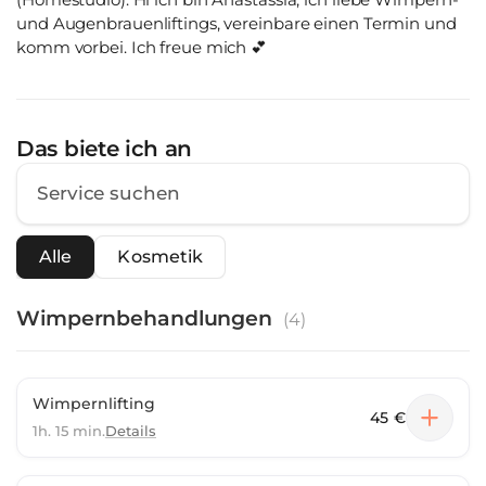
und Augenbrauenliftings, vereinbare einen Termin und
komm vorbei. Ich freue mich 💕
Das biete ich an
Alle
Kosmetik
Wimpernbehandlungen
(
4
)
Wimpernlifting
45 €
1h. 15 min.
Details