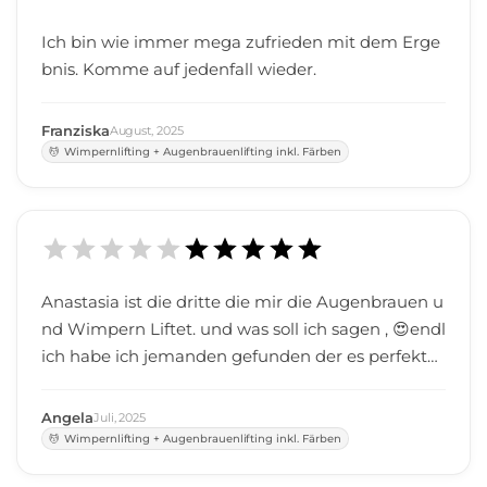
Ich bin wie immer mega zufrieden mit dem Erge
bnis. Komme auf jedenfall wieder.
Franziska
August
,
2025
Wimpernlifting + Augenbrauenlifting inkl. Färben
Anastasia ist die dritte die mir die Augenbrauen u
nd Wimpern Liftet. und was soll ich sagen , 😍endl
ich habe ich jemanden gefunden der es perfekt
macht . ich werde definitiv wieder kommen viele
n vielen Dank 😚
Angela
Juli
,
2025
Wimpernlifting + Augenbrauenlifting inkl. Färben