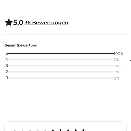
5.0
·
36
Bewertungen
Gesamtbewertung
5
100
%
4
0
%
3
0
%
2
0
%
1
0
%