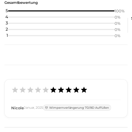
Gesamtbewertung
5
100
%
4
0
%
3
0
%
2
0
%
1
0
%
Nicole
Januar
,
2025
Wimpernverlängerung 7D/8D Auffüllen