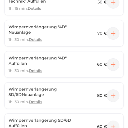
Technik" Auffüllen
50 €
Dank, dass du mir dein Vertrauen schenkst – ich freue
1h. 15 min.
Details
mich auf dich! Best wishes Juicy 💗
Wimpernverlängerung "4D"
Neuanlage
70 €
1h. 30 min.
Details
Wimpernverlängerung "4D"
Auffüllen
60 €
1h. 30 min.
Details
Wimpernverlängerung
5D/6DNeuanlage
80 €
1h. 30 min.
Details
Wimpernverlängerung 5D/6D
Auffüllen
60 €